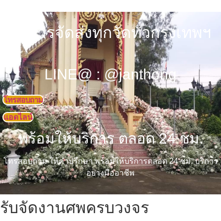
บริการจัดส่งทุกวัดทั่วกรุงเทพฯ
LINE@ : @janthong
โทรสอบถาม
แอดไลน์
พร้อมให้บริการ ตลอด 24 ชม.
โทรสอบถาม ให้คำปรึกษา พร้อมให้บริการตลอด 24 ชม. บริการ
อย่างมืออาชีพ
รับจัดงานศพครบวงจร